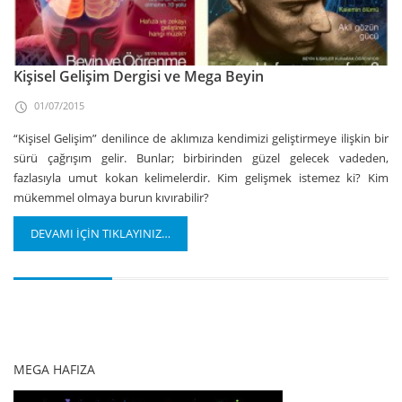
Kişisel Gelişim Dergisi ve Mega Beyin
01/07/2015
“Kişisel Gelişim” denilince de aklımıza kendimizi geliştirmeye ilişkin bir
sürü çağrışım gelir. Bunlar; birbirinden güzel gelecek vadeden,
fazlasıyla umut kokan kelimelerdir. Kim gelişmek istemez ki? Kim
mükemmel olmaya burun kıvırabilir?
DEVAMI İÇİN TIKLAYINIZ…
1
…
3
4
5
6
MEGA HAFIZA