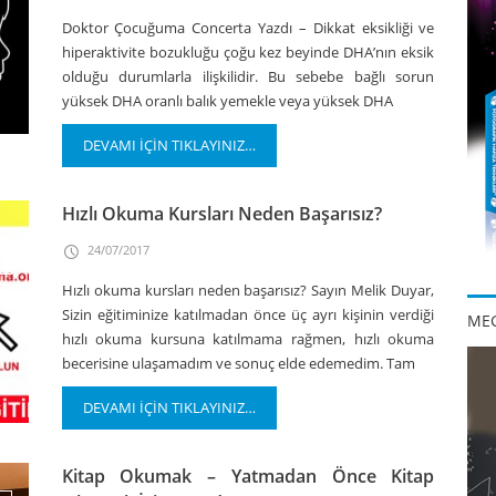
Doktor Çocuğuma Concerta Yazdı – Dikkat eksikliği ve
hiperaktivite bozukluğu çoğu kez beyinde DHA’nın eksik
olduğu durumlarla ilişkilidir. Bu sebebe bağlı sorun
yüksek DHA oranlı balık yemekle veya yüksek DHA
DEVAMI İÇİN TIKLAYINIZ…
Hızlı Okuma Kursları Neden Başarısız?
24/07/2017
Hızlı okuma kursları neden başarısız? Sayın Melik Duyar,
Sizin eğitiminize katılmadan önce üç ayrı kişinin verdiği
MEG
hızlı okuma kursuna katılmama rağmen, hızlı okuma
becerisine ulaşamadım ve sonuç elde edemedim. Tam
DEVAMI İÇİN TIKLAYINIZ…
Kitap Okumak – Yatmadan Önce Kitap