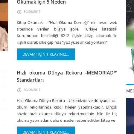
Okumak İçin 5 Neden
30/06/2017
Kitap Okumak – “Hızlı Okuma Derneği” nin resmi web
sitesinde verilen bilgiye göre, Türkiye İstatistik
Kurumunun belirlediği 6212 kişiyle kitap okumak ile
ilişkili olarak ülke çapında “yüz yüze anket yöntemi”
DEVAMI İÇİN TIKLAYINIZ…
Hızlı okuma Dünya Rekoru -MEMORIAD™
Standartları
30/06/2017
MEG
Hızlı Okuma Dünya Rekoru – Ülkemizde ve dünyada hızlı
okum rekorlarında ciddi hileler yapılmaktadır. Birçok
sözde hızlı okuma dünya rekortmeninin hile ile hiç
okuma yapmadan daha önceden ezberledikleri kitap ve
DEVAMI İÇİN TIKLAYINIZ…