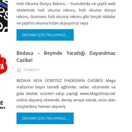
Hızlı Okuma Dünya Rekoru – Youtube’da ve çeşitli web
sitelerinde hızlı okuma rekoru, hızlı okuma dünya
rekoru, Guinness hızlı okuma rekoru gibi birçok iddialar
ve şaşırtıcı okuma hızları duyuyoruz veya
DEVAMI İÇİN TIKLAYINIZ…
Bedava – Beyinde Yarattığı Dayanılmaz
Cazibe!
21/04/2017
BEDAVA VEYA ÜCRETSİZ İFADESİNİN CAZİBESİ Mega
Hafıza’nın beyin temelli eğitimler, setler, vitaminler ve
gıda destek ürünleri satışı yaptığı www.MegaShop.net
online alışveriş sitesinde, deney amaçlı olarak, ürün alan
müşterilere, hemen alışveriş
DEVAMI İÇİN TIKLAYINIZ…