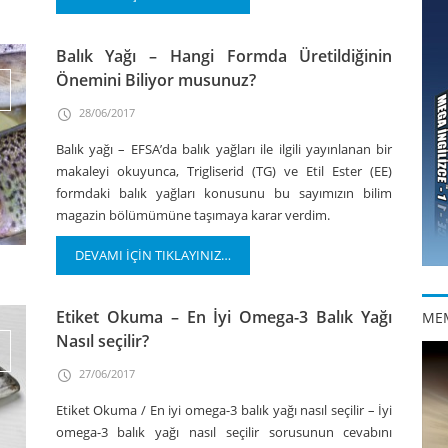
Balık Yağı – Hangi Formda Üretildiğinin
Önemini Biliyor musunuz?
28/06/2017
Balık yağı – EFSA’da balık yağları ile ilgili yayınlanan bir
makaleyi okuyunca, Trigliserid (TG) ve Etil Ester (EE)
formdaki balık yağları konusunu bu sayımızın bilim
magazin bölümümüne taşımaya karar verdim.
DEVAMI İÇİN TIKLAYINIZ…
Etiket Okuma – En İyi Omega-3 Balık Yağı
ME
Nasıl seçilir?
27/06/2017
Etiket Okuma / En iyi omega-3 balık yağı nasıl seçilir – İyi
omega-3 balık yağı nasıl seçilir sorusunun cevabını