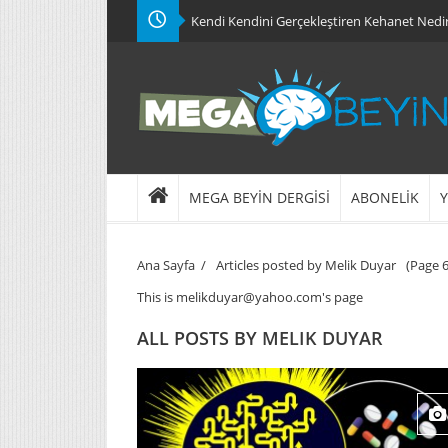
Kendi Kendini Gerçekleştiren Kehanet Nedi
MEGA BEYİN DERGİSİ
ABONELİK
Y
Ana Sayfa
/
Articles posted by Melik Duyar
(Page 6
This is melikduyar@yahoo.com's page
ALL POSTS BY
MELIK DUYAR